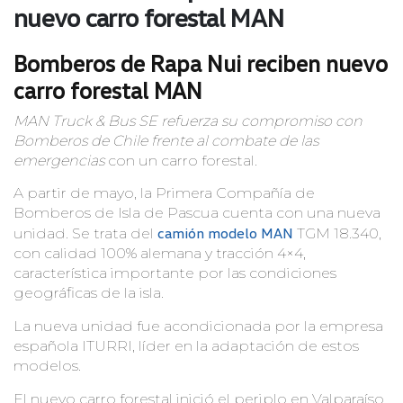
nuevo carro forestal MAN
Bomberos de Rapa Nui reciben nuevo
carro forestal MAN
MAN Truck & Bus SE refuerza su compromiso con
Bomberos de Chile frente al combate de las
emergencias
con un carro forestal.
A partir de mayo, la Primera Compañía de
Bomberos de Isla de Pascua cuenta con una nueva
camión modelo MAN
unidad. Se trata del
TGM 18.340,
con calidad 100% alemana y tracción 4×4,
característica importante por las condiciones
geográficas de la isla.
La nueva unidad fue acondicionada por la empresa
española ITURRI, líder en la adaptación de estos
modelos.
El nuevo carro forestal inició el periplo en Valparaíso