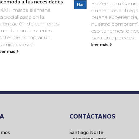
acomoda a tus necesidades
En Zentrum Camio
Mar
MAN, marca alemana
queremos entregar
especializada en la
buena experiencia,
fabricación de camiones
nuestro compromis
cuenta con tres series…
eso tenemos lo nec
Antes de comprar un
para que puedas...
camión, ya sea
leer más
leer más
SA
CONTÁCTANOS
omos
Santiago Norte