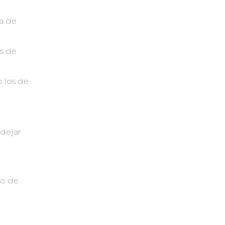
a de
s de
 los de
 dejar
ro de