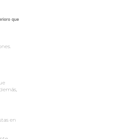
erioro que
ones.
que
 Además,
tas en
nte,