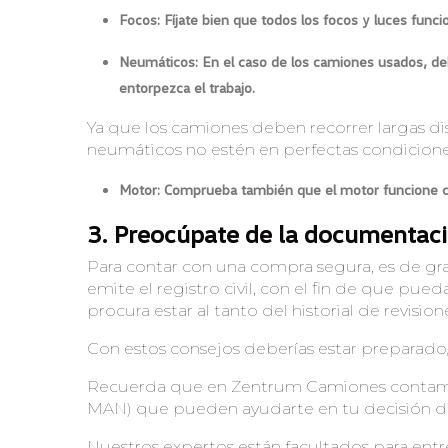
Focos: Fíjate bien que todos los focos y luces func
Neumáticos: En el caso de los camiones usados, de
entorpezca el trabajo.
Ya que los camiones deben recorrer largas di
neumáticos no estén en perfectas condiciones
Motor: Comprueba también que el motor funcione c
3.
Preocúpate de la documentaci
Para contar con una compra segura, es de gr
emite el registro civil, con el fin de que pue
procura estar al tanto del historial de revision
Con estos consejos deberías estar preparado
Recuerda que en Zentrum Camiones contamos 
MAN) que pueden ayudarte en tu decisión 
Nuestros expertos están facultados para entre