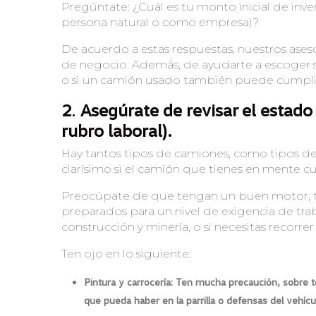
Pregúntate: ¿Cuál es tu monto inicial de in
persona natural o como empresa)?
De acuerdo a estas respuestas, nuestros ases
de negocio. Además, de ayudarte a escoger si
o si un camión usado también puede cumplir
2
.
Asegúrate de revisar el estado
rubro laboral).
Hay tantos tipos de camiones, como tipos de
clarísimo si el camión que tienes en mente cu
Preocúpate de que tengan un buen motor, ti
preparados para un nivel de exigencia de tr
construcción y minería, o si necesitas recorrer
Ten ojo en lo siguiente:
Pintura y carrocería: Ten mucha precaución, sobre t
que pueda haber en la parrilla o defensas del vehícu