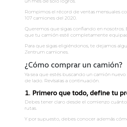
un mes de sólo logros.
Rompimos el récord de ventas mensuales con
107 camiones del 2020.
Queremos que sigas confiando en nosotros
que tu camión esté completamente equipado
Para que sigas eligiéndonos, te dejamos al
Zentrum camiones.
¿Cómo comprar un camión?
Ya sea que estés buscando un camión nuevo o
de lado. Revísalas a continuación.
1
.
Primero que todo, define tu p
Debes tener claro desde el comienzo cuánto
rutas.
Y por supuesto, debes conocer además cóm