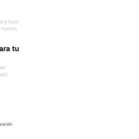
o y tipo
o nuevo,
ara tu
ner
ajo.
n
aración