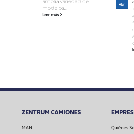
amplia variedad de
Abr
modelos...
leer más
ZENTRUM CAMIONES
EMPRE
MAN
Quiénes S