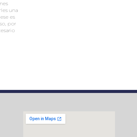
Chile
nes
Feb
Feb
El pasado miércoles 15 de
les una
febrero asistieron desde
 ese es
Colombia los ejecutivos
o, por
de Porsche Colombia
esario
S.A.S para conocer las
instalaciones de...
leer más