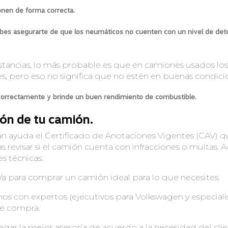
ionen de forma correcta.
bes asegurarte de que los neumáticos no cuenten con un nivel de det
stancias, lo más probable es que en camiones usados los
, pero eso no significa que no estén en buenas condici
orrectamente y brinde un buen rendimiento de combustible.
ón de tu camión.
an ayuda el Certificado de Anotaciones Vigentes (CAV) 
das revisar si el camión cuenta con infracciones o multas.
es técnicas.
/a para comprar un camión ideal para lo que necesites.
con expertos (ejecutivos para Volkswagen y especialis
de compra.
gar la mejor asesoría de acuerdo a la necesidad del clie