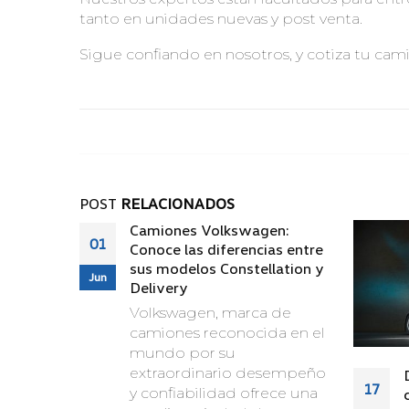
tanto en unidades nuevas y post venta.
Sigue confiando en nosotros, y cotiza tu cam
POST
RELACIONADOS
Camiones Volkswagen:
01
Conoce las diferencias entre
sus modelos Constellation y
Jun
Delivery
Volkswagen, marca de
camiones reconocida en el
mundo por su
extraordinario desempeño
17
y confiabilidad ofrece una