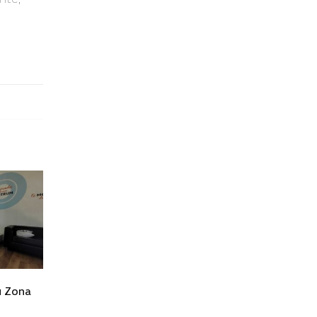
u Zona
Visita de Porsche Colombia
23
21
S.A.S a Zentrum Camiones