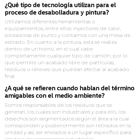
¿Qué tipo de tecnología utilizan para el
proceso de desabolladura y pintura?
Utilizamos diferentes herramientas o
equipamientos, entre ellos: inyectores de calor,
soldadoras de punto y contamos con una mesa de
estirado. En cuanto a la pintura, esta se realiza
dentro de un horno, en el cual cabe
completamente cualquier tipo de camión, por lo
que permite un acabado libre de partículas,
residuos o relieves que puedan afectar al acabado
final.
¿A qué se refieren cuando hablan del término
amigables con el medio ambiente?
Somos responsables de los residuos que se
generan, los cuales son industriales y para ello, los
desechos son segmentados según el área a la cual
corresponden y posteriormente son retirados en la
unidad y así, ser enviados a un lugar específico para