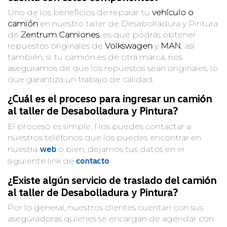
Uno de los beneficios de reparar tu
vehículo o
camión
en nuestro taller de Desabolladura y Pintura
de
Zentrum Camiones
, es que podrás obtener
repuestos originales de
Volkswagen
y
MAN
, así
también, si tu camión es de otra marca, nos
aseguramos de que los repuestos sean originales, lo
que garantiza un trabajo de calidad.
¿Cuál es el proceso para ingresar un camión
al taller de Desabolladura y Pintura?
El proceso es simple. Nos puedes contactar a
nuestros teléfonos que los puedes encontrar en
web
nuestra
o bien, dejarnos tus datos en el
contacto
siguiente link de
¿Existe algún servicio de traslado del camión
al taller de Desabolladura y Pintura?
Por lo general, nuestros clientes cuentan con sus
aseguradoras quienes se encargan de agendar con