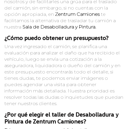
nosotros y de facilitarles una grúa para el traslado
del camión, sin embargo, si no cuentas con la
opción apropiada, en
Zentrum Camiones
te
facilitamos la alternativa de trasladar tu camión a
nuestra
Sala de Desabolladura y Pintura.
¿Cómo puedo obtener un presupuesto?
Una vez ingresado el camión, se planifica una
evaluación para analizar el daño que ha recibido el
vehículo, luego se envía una cotización a la
aseguradora, liquidadora o dueño del camión y en
este presupuesto encontrarás todo el detalle, si
tienes dudas, te podemos enviar imágenes o
puedes agendar una visita para obtener
información más detallada. Nuestra prioridad es
resolver todas las dudas o inquietudes que puedan
tener nuestros clientes.
¿Por qué elegir el taller de Desabolladura y
Pintura de Zentrum Camiones?