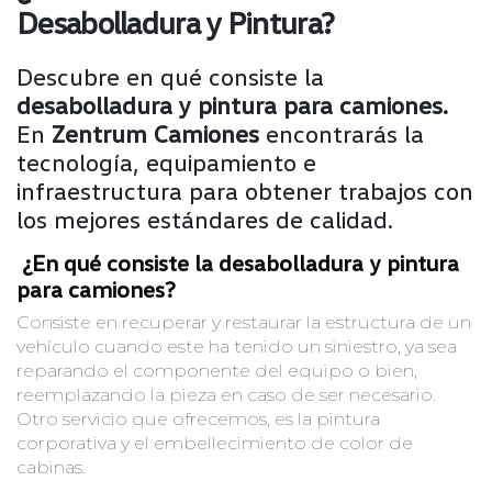
Desabolladura y Pintura?
Descubre en qué consiste la
desabolladura y pintura para camiones.
En
Zentrum Camiones
encontrarás la
tecnología, equipamiento e
infraestructura para obtener trabajos con
los mejores estándares de calidad.
¿En qué consiste la desabolladura y pintura
para camiones?
Consiste en recuperar y restaurar la estructura de un
vehículo cuando este ha tenido un siniestro, ya sea
reparando el componente del equipo o bien,
reemplazando la pieza en caso de ser necesario.
Otro servicio que ofrecemos, es la pintura
corporativa y el embellecimiento de color de
cabinas.