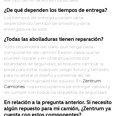
ese tipo de remanentes industriales.
¿De qué dependen los tiempos de entrega?
Los tiempos de entrega pueden variar
dependiendo del tipo de siniestro y de la
envergadura de este.
¿Todas las abolladuras tienen reparación?
Todo dependerá del daño que tenga cada
componente del camión. Existen casos que se
pueden reparar y en otras situaciones por
estándares de seguridad, se requiere cambiar la
pieza para evitar cualquier riesgo futuro y también,
para no alterar el diseño y conservar así, las
condiciones originales del equipo. En
Zentrum
Camiones
nos preocupamos de entregar calidad y
de cumplir con todos los requisitos de seguridad.
En relación a la pregunta anterior. Si necesito
algún repuesto para mi camión, ¿Zentrum ya
cuenta con estos componentes?